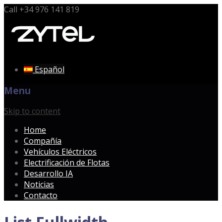
Call
+34 976 141 819
Español
Menu
Skip to content
Home
Compañía
Vehículos Eléctricos
Electrificación de Flotas
Desarrollo IA
Noticias
Contacto